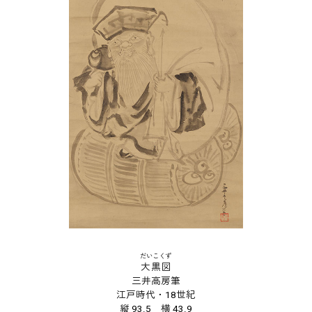
だいこくず
大黒図
三井高房筆
江戸時代・18世紀
縦 93.5 横 43.9