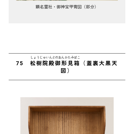
顕名霊社・御神宝甲冑図（部分）
しょうじゅいんどのおんかたみばこ
75
松樹院殿御形見箱
（蓋裏大黒天
図）