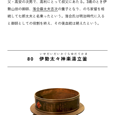
父・高安の次男で、高利にとって叔父にあたる。3歳のとき伊
勢山田の御師、
落合藤太夫吉次
の養子となり、のち家督を相
続して七郎太夫と名乗ったという。落合氏は明治時代に入る
と御師としての役割を終え、その後血統は絶えたという。
いせだいだいかぐらゆだてかま
80
伊勢太々神楽湯立釜