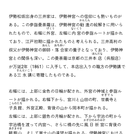
伊勢松坂出身の三井家は、伊勢神宮への信仰にも熱いものが
かんじん
ある。この参詣曼荼羅は、伊勢神宮の
勧進
の絵解きに用いら
げくう
ないくう
れたもので、右幅に
外宮
、左幅に
内宮
の参詣ルートが描かれ
ており、江戸初期に描かれたものと考えられる。三井高利の
おんし
おちあい
叔父が伊勢神宮の
御師
・
落合
家の養子となっており、伊勢神
ほんだな
宮との関係も深い。この曼荼羅は京都の三井
本店
（呉服店）
が万延2年（1861）に入手して、本店出入りの職方の伊勢講で
さんえいこう
ある
三永講
に寄贈したものである。
右幅には、上部に金色の日輪が配され、外宮の神域と参詣ル
せぎでら
ートが描かれる。右幅下から、宮川と山田の町、
世義寺
と
こらのたち
子良館
、外宮正殿、背後の山から岡本町が描かれる。
左幅には、上部に銀色の月輪が配され、下から宇治の町から
かざひのみのみや
宇治橋を渡って内宮へ、さらに橋の先に
風日祈宮
に背後の
あさまやま
朝熊山
、そして富士山の遠望が描かれる。伊勢神宮における