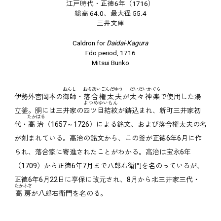
江戸時代・正徳6年（1716）
総高 64.0、最大径 55.4
三井文庫
Caldron for
Daidai-Kagura
Edo period, 1716
Mitsui Bunko
おんし
おちあいごんだゆう
だいだいかぐら
伊勢外宮岡本の
御師
・
落合権太夫
が
太々神楽
で使用した湯
よつめゆいもん
立釜。胴には三井家の
四ツ目結紋
が鋳込まれ、新町三井家初
たかはる
代・
高治
（1657～1726）による銘文、および落合権太夫の名
が刻まれている。高治の銘文から、この釜が正徳6年6月に作
られ、落合家に寄進されたことがわかる。高治は宝永6年
（1709）から正徳6年7月まで八郎右衛門を名のっているが、
正徳6年6月22日に享保に改元され、8月から北三井家三代・
たかふさ
高房
が八郎右衛門を名のる。