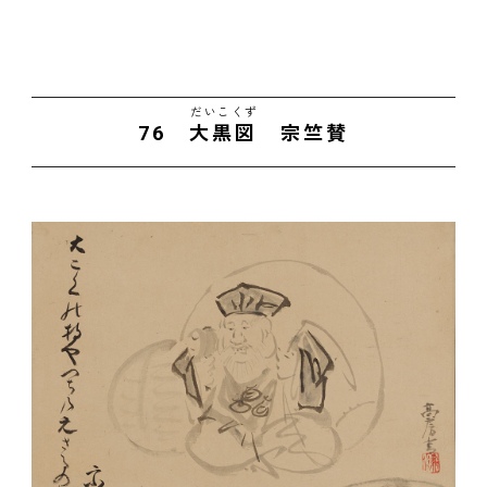
だいこくず
76
大黒図
宗竺賛