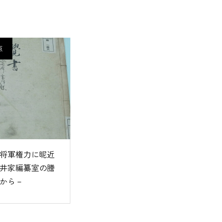
点
将軍権力に昵近
井家編纂室の謄
から－