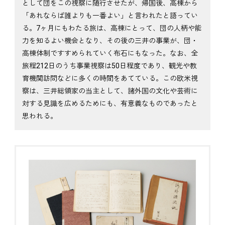
として団をこの視察に随行させたが、帰国後、高棟から
「あれならば誰よりも一番よい」と言われたと語ってい
る。7ヶ月にもわたる旅は、高棟にとって、団の人柄や能
力を知るよい機会となり、その後の三井の事業が、団・
高棟体制ですすめられていく布石にもなった。なお、全
旅程212日のうち事業視察は50日程度であり、観光や教
育機関訪問などに多くの時間をあてている。この欧米視
察は、三井総領家の当主として、諸外国の文化や芸術に
対する見識を広めるためにも、有意義なものであったと
思われる。