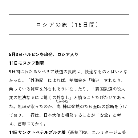
ロシアの旅（16日間）
5月3日ハルピンを出発、ロシア入り
11日モスクワ到着
9日間にわたるシベリア鉄道の長旅は、快適なものとはいえな
かった。「外遊記」によれば、割増金を「強迫」されたり、
乗っている貨車を外されそうになったり、「露国鉄道の役人
衆の無法なるには驚くの外なし」と憤ることたびたびであっ
たかみね
た。無理が祟ったのか、
高棟
は発熱のため医師の診断をうけ
ており、一行は、日本大使と相談することが「安全」と考
え、首都に向かう。
14日サンクトペテルブルク着
（高棟回復、エルミタージュ美