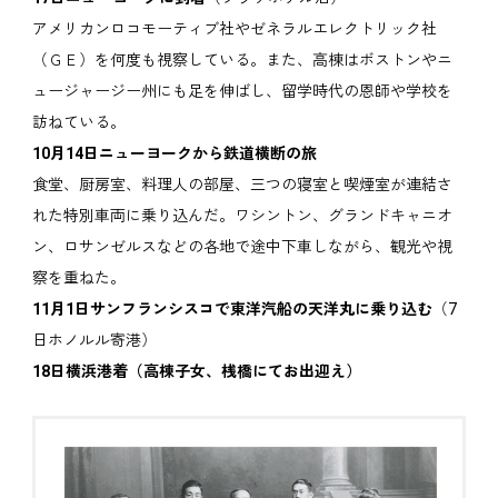
アメリカンロコモーティブ社やゼネラルエレクトリック社
（ＧＥ）を何度も視察している。また、高棟はボストンやニ
ュージャージー州にも足を伸ばし、留学時代の恩師や学校を
訪ねている。
10月14日ニューヨークから鉄道横断の旅
食堂、厨房室、料理人の部屋、三つの寝室と喫煙室が連結さ
れた特別車両に乗り込んだ。ワシントン、グランドキャニオ
ン、ロサンゼルスなどの各地で途中下車しながら、観光や視
察を重ねた。
11月1日サンフランシスコで東洋汽船の天洋丸に乗り込む
（7
日ホノルル寄港）
18日横浜港着（高棟子女、桟橋にてお出迎え）