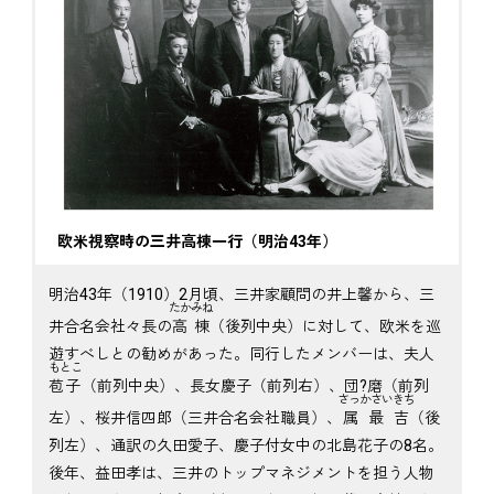
欧米視察時の三井高棟一行（明治43年）
明治43年（1910）2月頃、三井家顧問の井上馨から、三
たかみね
井合名会社々長の
高棟
（後列中央）に対して、欧米を巡
遊すべしとの勧めがあった。同行したメンバーは、夫人
もとこ
苞子
（前列中央）、長女慶子（前列右）、団?磨（前列
さっかさいきち
左）、桜井信四郎（三井合名会社職員）、
属最吉
（後
列左）、通訳の久田愛子、慶子付女中の北島花子の8名。
後年、益田孝は、三井のトップマネジメントを担う人物