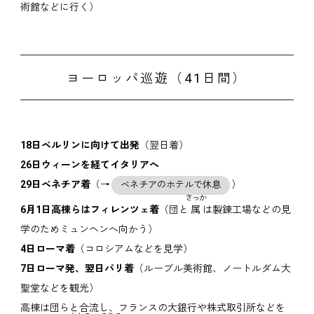
術館などに行く）
ヨーロッパ巡遊（41日間）
18日ベルリンに向けて出発
（翌日着）
26日ウィーンを経てイタリアへ
29日ベネチア着
（→
）
ベネチアのホテルで休息
さっか
6月1日高棟らはフィレンツェ着
（団と
属
は製錬工場などの見
学のためミュンヘンへ向かう）
4日ローマ着
（コロシアムなどを見学）
7日ローマ発、翌日パリ着
（ルーブル美術館、ノートルダム大
聖堂などを観光）
高棟は団らと合流し、フランスの大銀行や株式取引所などを