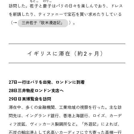
もとこ
のりこ
訪問した。
苞子
と
慶子
はパリの日々を楽しんでおり、ドレス
を新調したり、ティファニーで宝石を買い求めたりしている
（→
）。
三井苞子「欧米漫遊記」
イギリスに滞在（約2ヶ月）
27日一行はパリを出発、ロンドンに到着
28日三井物産ロンドン支店へ
29日日英博覧会を訪問
滞在中、多くの金融機関、工業地域の視察を行った。主な訪
問先は、イングランド銀行、香港上海銀行、ロイズ、カーデ
ィフ炭鉱、ヴィッカース製鋼所など。「外遊記」によれば、
石炭の輸出港として名高いカーディフに立ち寄った高棟一行