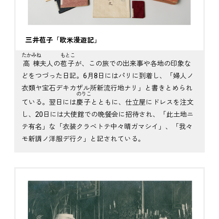
三井苞子「欧米漫遊記」
たかみね
もとこ
高棟
夫人の
苞子
が、この旅での出来事や各地の印象な
どをつづった日記。6月8日にはパリに到着し、「婦人ノ
衣類ヤ宝石デキカザル所新流行地ナリ」と書きとめられ
のりこ
ている。翌日には
慶子
とともに、仕立屋にドレスを注文
し、20日には大使館での晩餐会に招待され、「此土地ニ
テ有名」な「衣装クラベトテ中々晴ガマシイ」、「我々
モ新調ノ洋服デ行ク」と記されている。