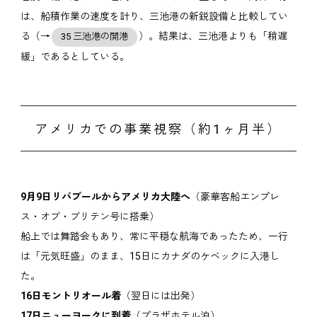
は、船積作業の速度を計り、三池港の新鋭設備と比較してい
る（→
）。結果は、三池港よりも「稍遅
35 三池港の開港
緩」であるとしている。
アメリカでの事業視察（約1ヶ月半）
9月9日リバプールからアメリカ大陸へ
（豪華客船エンプレ
ス・オブ・ブリテン号に搭乗）
船上では舞踏会もあり、常に平穏な航海であったため、一行
は「元気旺盛」のまま、15日にカナダのケベックに入港し
た。
16日モントリオール着
（翌日には出発）
17日ニューヨークに到着
（プラザホテル泊）