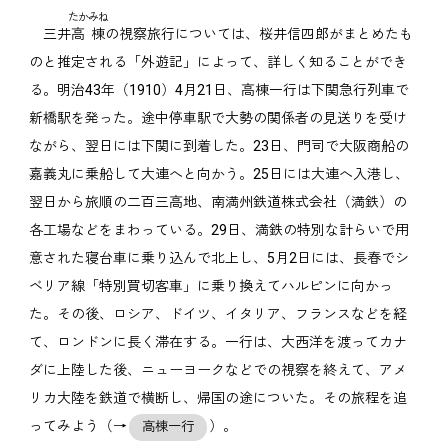
たかみね
三井
高棟
の視察旅行については、桜井信四郎がまとめたも
のと推定される「外遊記」によって、詳しく知ることができ
る。明治43年（1910）4月21日、高棟一行は下関急行列車で
新橋駅を発った。途中停車駅で大勢の関係者の見送りを受け
ながら、翌日には下関に到着した。23日、門司で大阪商船の
嘉義丸に乗船して大連へと向かう。25日には大連へ入港し、
翌日から旅順の二百三高地、南満州鉄道株式会社（満鉄）の
各工場などをまわっている。29日、満鉄の特別な計らいで用
意された寝台車に乗り込んで北上し、5月2日には、長春でシ
ベリア線「特別買切客車」に乗り換えてハルピンに向かっ
た。その後、ロシア、ドイツ、イタリア、フランスなどを経
て、ロンドンに長く滞在する。一行は、大西洋を渡ってカナ
ダに上陸した後、ニューヨークなどでの視察を終えて、アメ
リカ大陸を鉄道で横断し、帰国の途についた。その旅程を追
ってみよう（→
）。
高棟一行