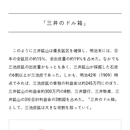
「三井のドル箱」
このように三井鉱山は優良鉱区を確保し、明治末には、日
本の全鉱区の約15％、全出炭量の約19％を占めた。なかでも
三池炭鉱の出炭量がもっとも多く、三井鉱山が採掘した石炭
の6割以上が三池炭であった。しかも、明治42年（1909）時
点でみれば、三池炭鉱の単独の利益金は約245万円にのぼり、
三井鉱山の利益金約300万円の8割、三井銀行、三井物産、三
井鉱山の3社合計利益金の3割超を占めた。「三井のドル箱」
として、三池炭鉱は大きな役割を担っていく。