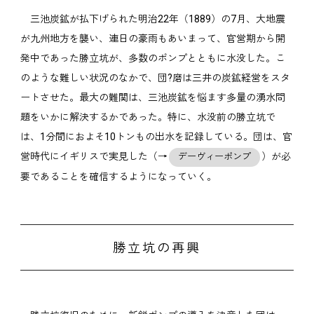
三池炭鉱が払下げられた明治22年（1889）の7月、大地震
が九州地方を襲い、連日の豪雨もあいまって、官営期から開
発中であった勝立坑が、多数のポンプとともに水没した。こ
のような難しい状況のなかで、団?磨は三井の炭鉱経営をスタ
ートさせた。最大の難関は、三池炭鉱を悩ます多量の湧水問
題をいかに解決するかであった。特に、水没前の勝立坑で
は、1分間におよそ10トンもの出水を記録している。団は、官
営時代にイギリスで実見した（→
）が必
デーヴィーポンプ
要であることを確信するようになっていく。
勝立坑の再興