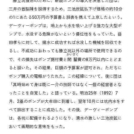
勝立坑復旧のために、新鋭ポンプの導入を決意した団は、
三井の首脳陣を説得するため、三池炭鉱払下げ価格の約10分
の1にあたる50万円の予算書と辞表を携えて上京したという。
デーヴィーポンプは、地上から水を吸い上げる強力な大型ポ
ンプで、水没する危険がないという優位性をもっていた。益
田孝らに対して、揚水に成功すれば水没した機械を回収でき
るし、不成功におわっても勝立坑以外の場所で使用できるの
かいさく
で、その損失はポンプ据付費と
開鑿
費の8万円以内にとどま
ると説いた。その結果、巨額の予算案が認可され、ただちに
ポンプ購入の電報がうたれた。この経緯について、後に団は
「其時始めて身は既に一介の技師ではなく一個の経営者とな
ったことを自覚した」と語っている。明治25年（1892）7
月、2基のポンプが大牟田に到着し、翌年10月には坑内水をす
べて排出することに成功した。その後、デーヴィーポンプ
は、各坑に配備されるようになり、湧水の激しい三池炭鉱に
おいて画期的な意味をもった。