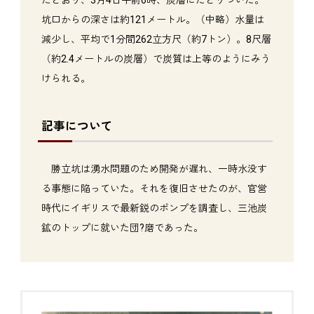
坑口からの深さは約121メートル。（中略）水量は
減少し、平均で1分間262立方尺（約7トン）。8尺層
（約2.4メートルの炭層）で炭質は上等のようにみう
けられる。
記事について
勝立坑は湧水問題のため開発が遅れ、一時水没す
る事態に陥っていた。それを復旧させたのが、官営
時代にイギリスで最新鋭のポンプを調査し、三池炭
鉱のトップに就いた団?磨であった。