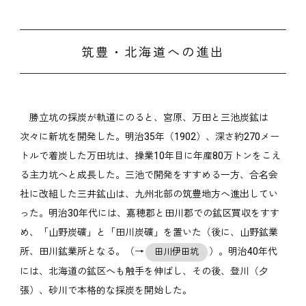
筑豊・北海道への進出
勝立坑の採炭が軌道にのると、宮原、万田と三池炭鉱は
次々に新坑を開発した。明治35年（1902）、深さ約270メー
トルで着炭した万田坑は、操業10年目に年産80万トンをこえ
る主力坑へと成長した。三池で開発をすすめる一方、合名会
社に改組した三井鉱山は、九州北部の筑豊地方へ進出してい
った。明治30年代には、嘉穂郡と田川郡での鉱区買収をすす
め、「山野炭礦」と「田川炭礦」を置いた（後に、山野鉱業
所、田川鉱業所となる。（→
）。明治40年代
田川伊田坑
には、北海道の鉱区へも触手を伸ばし、その後、登川（夕
張）、砂川で本格的な採炭を開始した。