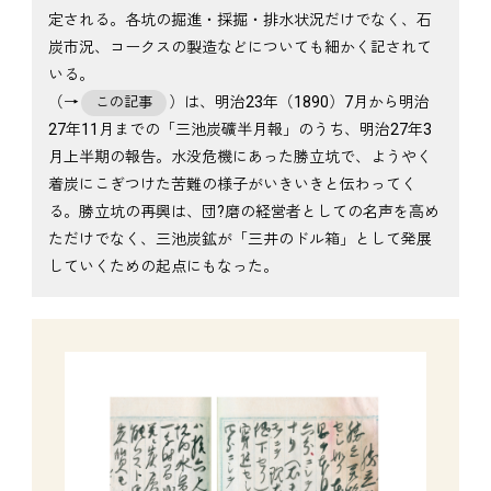
定される。各坑の掘進・採掘・排水状況だけでなく、石
炭市況、コークスの製造などについても細かく記されて
いる。
（→
）は、明治23年（1890）7月から明治
この記事
27年11月までの「三池炭礦半月報」のうち、明治27年3
月上半期の報告。水没危機にあった勝立坑で、ようやく
着炭にこぎつけた苦難の様子がいきいきと伝わってく
る。勝立坑の再興は、団?磨の経営者としての名声を高め
ただけでなく、三池炭鉱が「三井のドル箱」として発展
していくための起点にもなった。