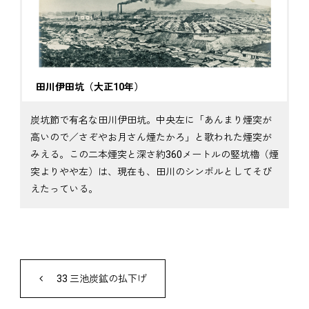
田川伊田坑（大正10年）
炭坑節で有名な田川伊田坑。中央左に「あんまり煙突が
高いので／さぞやお月さん煙たかろ」と歌われた煙突が
みえる。この二本煙突と深さ約360メートルの竪坑櫓（煙
突よりやや左）は、現在も、田川のシンボルとしてそび
えたっている。
33 三池炭鉱の払下げ