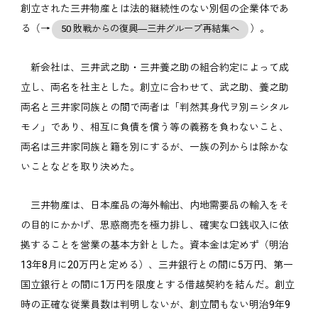
創立された三井物産とは法的継続性のない別個の企業体であ
る（→
）。
50 敗戦からの復興―三井グループ再結集へ
新会社は、三井武之助・三井養之助の組合約定によって成
立し、両名を社主とした。創立に合わせて、武之助、養之助
両名と三井家同族との間で両者は「判然其身代ヲ別ニシタル
モノ」であり、相互に負債を償う等の義務を負わないこと、
両名は三井家同族と籍を別にするが、一族の列からは除かな
いことなどを取り決めた。
三井物産は、日本産品の海外輸出、内地需要品の輸入をそ
の目的にかかげ、思惑商売を極力排し、確実な口銭収入に依
拠することを営業の基本方針とした。資本金は定めず（明治
13年8月に20万円と定める）、三井銀行との間に5万円、第一
国立銀行との間に1万円を限度とする借越契約を結んだ。創立
時の正確な従業員数は判明しないが、創立間もない明治9年9