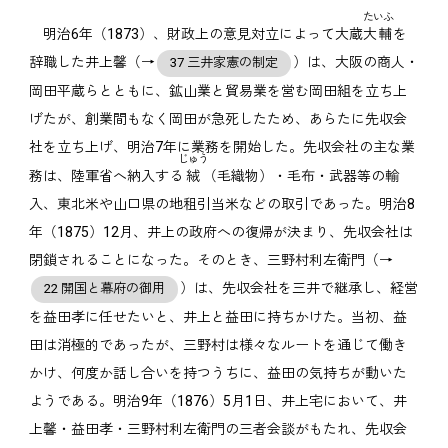
たいふ
明治6年（1873）、財政上の意見対立によって大蔵
大輔
を
辞職した井上馨（→
）は、大阪の商人・
37 三井家憲の制定
岡田平蔵らとともに、鉱山業と貿易業を営む岡田組を立ち上
げたが、創業間もなく岡田が急死したため、あらたに先収会
社を立ち上げ、明治7年に業務を開始した。先収会社の主な業
じゅう
務は、陸軍省へ納入する
絨
（毛織物）・毛布・武器等の輸
入、東北米や山口県の地租引当米などの取引であった。明治8
年（1875）12月、井上の政府への復帰が決まり、先収会社は
閉鎖されることになった。そのとき、三野村利左衛門（→
）は、先収会社を三井で継承し、経営
22 開国と幕府の御用
を益田孝に任せたいと、井上と益田に持ちかけた。当初、益
田は消極的であったが、三野村は様々なルートを通じて働き
かけ、何度か話し合いを持つうちに、益田の気持ちが動いた
ようである。明治9年（1876）5月1日、井上宅において、井
上馨・益田孝・三野村利左衛門の三者会談がもたれ、先収会