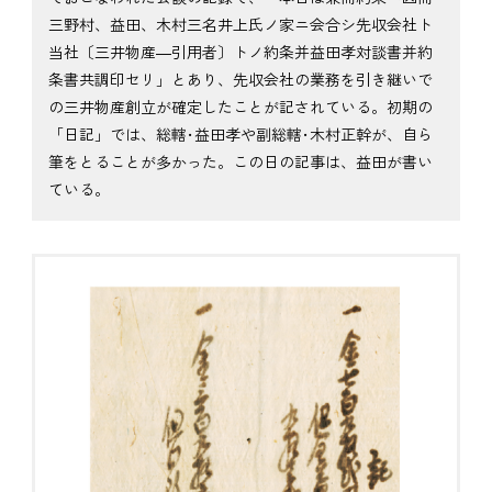
三野村、益田、木村三名井上氏ノ家ニ会合シ先収会社ト
当社〔三井物産―引用者〕トノ約条并益田孝対談書并約
条書共調印セリ」とあり、先収会社の業務を引き継いで
の三井物産創立が確定したことが記されている。初期の
「日記」では、総轄･益田孝や副総轄･木村正幹が、自ら
筆をとることが多かった。この日の記事は、益田が書い
ている。