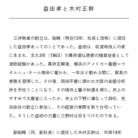
益田孝と木村正幹
三井物産の創立は、総轄（明治13年、社長と改称）に就任
した益田孝あってのことであった。益田は、佐渡地役人の家
に生まれ、文久3年（1863）の幕府遣仏使節の随員従者として
渡欧経験があった。幕府瓦解後、横浜のアメリカ一番館＝ウ
オルシュ･ホール商会に雇われ、一年ほど勤める間に、貿易の
実務を習得した。その後、岡田平蔵に誘われ大阪の金銀分析
所を手伝うことになり、その頃井上馨の知遇を得た。井上の
すすめで大蔵省に入ったが、井上の下野に連なって辞任、先
収会社の創立に参加し、その経営の実際を取り仕切ってい
た。そうした益田の力量に三野村は目をつけたのである。
副総轄（同、副社長）に就任した木村正幹は、天保14年