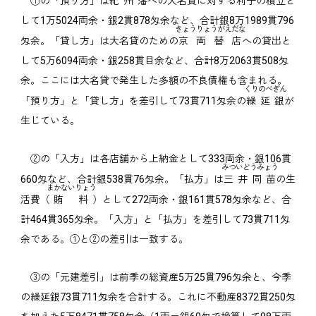
①の「預り方」は
紀州藩
への大名貸に対する利子の積立と
して1万5024両余・銀2貫878匁余など、合計銀8万1989貫796
きょうりょうがえだな
匁余。「貸し方」は大名貸のための
京両替店
への貸出と
して5万6094両余・銀258貫目余など、合計8万2063貫508匁
余。ここには大名貸で発生した多額の不良債権も含まれる。
くりのべぎん
「預り方」と「貸し方」を差引して73貫711匁余の
繰延銀
が
生じている。
②の「入方」は各店舗から上納金として333両余・銀106貫
みついどうみょう
660匁など、合計銀538貫76匁余。「払方」は
三井同苗
の生
まかないりょう
活費（
賄料
）として272両余・銀161貫578匁余など、合
計464貫365匁余。「入方」と「払方」を差引して73貫711匁
余である。①と②の差引は一致する。
③の「元建差引」は前季の総資産5万25貫796匁余と、今季
の繰延銀73貫711匁余を合計する。これに不動産8372貫250匁