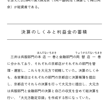
を加えた5万8471貫758匁余（1両＝銀60匁で換算して98万両
余）が総資産である。
決算のしくみと利益金の蓄積
ほんだないちまき
りょうがえだないちまき
三井は呉服部門の
本店一巻
と金融部門の
両替店一巻
に分かれており、それぞれの京都店がそれぞれの部門を管
理・運営し、これらを大元方で統轄していた。決算のしくみ
も、各営業店はそれぞれの部門の京都店に決算帳簿を提出
し、京都店でそれらの決算を行って大元方に提出し、大元方
は呉服部門と金融部門の決算と自己の収支を含めて総決算を
行い、「大元方勘定目録」を作成する形になっていた。