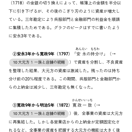
（1718）の金銀の切り換えによって、帳簿上の金額を半分以
下に引き下げるが、その後のこぎり刃のように資産が増大し
ている。三年勘定により呉服部門と金融部門の利益金を順調
に集積したためである。グラフのピークはすでに書いたよう
に安永3年である。
あんえい
もちわ
②安永3年から寛政9年（1797）
「
安永
の
持分
け」（→
）で資産を分割し、不良資産
10 大元方１ 一族と店舗の統轄
を整理した結果、大元方の資産は激減した。残ったのは持ち
分け前の20％程度である。この期間、呉服部門と金融部門か
らの上納金は減少し、三年勘定も無くなった。
かんせいいっち
③寛政9年から明治5年（1872）
寛政一致
（→
）後、全事業の資産は大元方
10 大元方１ 一族と店舗の統轄
に再集結した。しかし各営業店からの上納金が定額固定化さ
れるなど、全事業の資産を把握する大元方の機能は大きく後