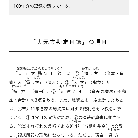
160年分の記録が残っている。
「大元方勘定目録」の項目
おおもとかたかんじょうもくろく
あずか
かた
「
大元方勘定目録
」は、①「
預
り
方
」（資本・負
か
かた
いりかた
債）と「
貸
し
方
」（資産）、②「
入方
」（収益）と
はらいかた
もとたてさしひき
「
払方
」（費用）、③「
元建差引
」（資産の増減と不動
産の合計）の3項目ある。また、総資産を一度集計したあと
に、④三井11家各家の総資産に対する権利をもつ額を計算し
ている。①は今日の貸借対照表、②は損益計算書に相当す
のべぎん
る。①②それぞれの差額である
延銀
（当期利益金）は合致
かしかた
し、複式簿記の形態になっている。ただし、現在「
貸方
」