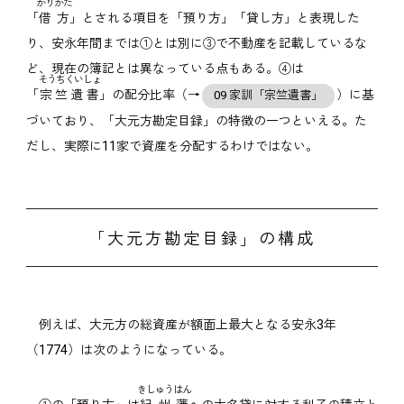
かりかた
「
借方
」とされる項目を「預り方」「貸し方」と表現した
り、安永年間までは①とは別に③で不動産を記載しているな
ど、現在の簿記とは異なっている点もある。④は
そうちくいしょ
「
宗竺遺書
」の配分比率（→
）に基
09 家訓「宗竺遺書」
づいており、「大元方勘定目録」の特徴の一つといえる。た
だし、実際に11家で資産を分配するわけではない。
「大元方勘定目録」の構成
例えば、大元方の総資産が額面上最大となる安永3年
（1774）は次のようになっている。
きしゅうはん