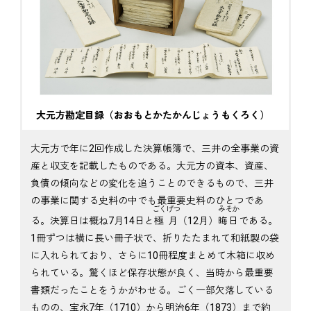
大元方勘定目録（おおもとかたかんじょうもくろく）
大元方で年に2回作成した決算帳簿で、三井の全事業の資
産と収支を記載したものである。大元方の資本、資産、
負債の傾向などの変化を追うことのできるもので、三井
の事業に関する史料の中でも最重要史料のひとつであ
ごくげつ
みそか
る。決算日は概ね7月14日と
極月
（12月）
晦日
である。
1冊ずつは横に長い冊子状で、折りたたまれて和紙製の袋
に入れられており、さらに10冊程度まとめて木箱に収め
られている。驚くほど保存状態が良く、当時から最重要
書類だったことをうかがわせる。ごく一部欠落している
ものの、宝永7年（1710）から明治6年（1873）まで約