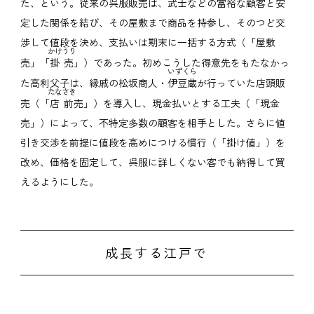
た、という。従来の呉服販売は、武士などの富裕な顧客と安
定した関係を結び、その屋敷まで商品を持参し、そのつど交
渉して値段を決め、支払いは期末に一括する方式（「屋敷
かけうり
売」「
掛売
」）であった。初めこうした得意先をもたなかっ
いずくら
た高利父子は、縁戚の松坂商人・
伊豆蔵
が行っていた店頭販
たなさき
売（「
店前
売」）を導入し、現金払いとする工夫（「現金
売」）によって、不特定多数の顧客を相手とした。さらに値
引き交渉を前提に値段を高めにつける慣行（「掛け値」）を
改め、価格を固定して、呉服に詳しくない客でも納得して買
えるようにした。
成長する江戸で