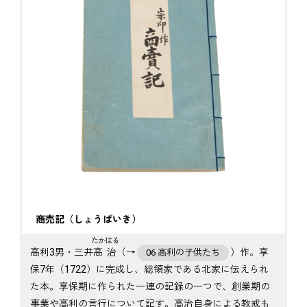
商売記（しょうばいき）
たかはる
高利3男・三井
高治
（→
）作。享
06 高利の子供たち
保7年（1722）に完成し、総領家である北家に伝えられ
た本。享保期に作られた一連の記録の一つで、創業期の
事業や高利の言行について記す。高治自身による教戒も