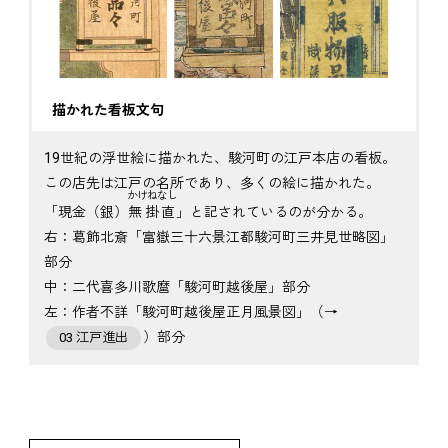
描かれた看板文句
19世紀の浮世絵に描かれた、駿河町の江戸本店の看板。
この店先は江戸の名所であり、多くの絵に描かれた。
かけねなし
「現金（銀）
無掛直
」と記されているのが分かる。
右：葛飾北斎「富嶽三十六景江都駿河町三井見世略図」
部分
中：二代喜多川歌麿「駿河町越後屋」部分
左：作者不詳「駿河町越後屋正月風景図」（→
）部分
03 江戸進出