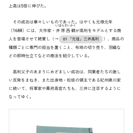
上高は5倍に伸びた。
その成功は華々しいものであった。はやくも元禄元年
いはらさいかく
（1688）には、大作家・
井原西鶴
が高利をモデルとする商
人を登場させて絶賛し（→
）、商品の
01 「元祖」三井高利
種類ごとに専門の担当を置くこと、布地の切り売り、羽織な
どの即時仕立てなどの商法を紹介している。
高利父子のあまりにめざましい成功は、同業者たちの激し
い反発をまねき、また出身地・松坂の領主である紀州徳川家
に続いて、将軍家や幕府高官たちも、三井に注目するように
なってゆく。