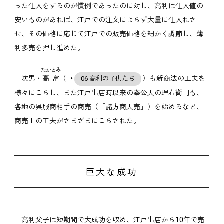
った仕入をするのが慣例であったのに対し、高利は仕入値の
安いものがあれば、江戸での注文によらず大量に仕入れさ
せ、その価格に応じて江戸での販売価格を細かく調節し、薄
利多売を押し進めた。
たかとみ
次男・
高富
（→
）も新商法の工夫を
06 高利の子供たち
様々にこらし、また江戸出店時以来の奉公人の理右衛門も、
各地の呉服商相手の商売（「諸方商人売」）を始めるなど、
商売上の工夫がさまざまにこらされた。
巨大な成功
高利父子は短期間で大成功を収め、江戸出店から10年で売