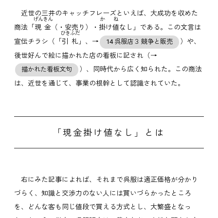
近世の三井のキャッチフレーズといえば、大成功を収めた
げんきん
か
ね
商法「
現金
（・安売り）・
掛
け
値
なし」である。この文言は
ひきふだ
宣伝チラシ（「
引札
」、→
）や、
14 呉服店３ 競争と販売
後世好んで絵に描かれた店の看板に記され（→
）、同時代から広く知られた。この商法
描かれた看板文句
は、近世を通じて、事業の根幹として認識されていた。
「現金掛け値なし」とは
右にみた記事によれば、それまで呉服は適正価格が分かり
づらく、知識と交渉力のない人には買いづらかったところ
を、どんな客も同じ値段で買える方式とし、大繁盛となっ