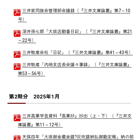
三井家同族会管理部会議録（『三井文庫論叢』第7～10
号）
深井孫七郎「大坂店勤番日記」（『三井文庫論叢』第21
～22号）
三井物産会社「日記」（『三井文庫論叢』第41～43号）
三井物産「内地支店長会議々事録」（『三井文庫論叢』
第53～56号）
第2期分
2025年1月
三井高業学芸資料『高業抄』抄出（上・下）（『三井文
庫論叢』第11～12号）
天保四年「大坂御金蔵金銀?灰吹銀納払御勘定帳」納の部