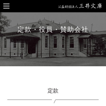
定款・役員・賛助会社
定款