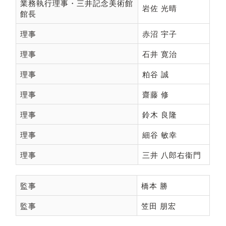
業務執行理事・三井記念美術館
岩佐 光晴
館長
理事
赤沼 宇子
理事
石井 寛治
理事
粕谷 誠
理事
齋藤 修
理事
鈴木 良隆
理事
細谷 敏幸
理事
三井 八郎右衞門
監事
橋本 勝
監事
笠田 朋宏