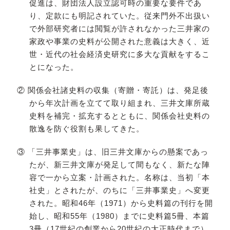
促進は、財団法人設立認可時の重要な要件であ
り、定款にも明記されていた。従来門外不出扱い
で外部研究者には閲覧が許されなかった三井家の
家政や事業の史料が公開された意義は大きく、近
世・近代の社会経済史研究に多大な貢献をするこ
とになった。
② 関係会社諸史料の収集（寄贈・寄託）は、発足後
から年次計画を立てて取り組まれ、三井文庫所蔵
史料を補完・拡充するとともに、関係会社史料の
散逸を防ぐ役割も果してきた。
③ 「三井事業史」は、旧三井文庫からの懸案であっ
たが、新三井文庫が発足して間もなく、新たな陣
容で一から立案・計画された。名称は、当初「本
社史」とされたが、のちに「三井事業史」へ変更
された。昭和46年（1971）から史料篇の刊行を開
始し、昭和55年（1980）までに史料篇5冊、本篇
3冊（17世紀の創業から20世紀の大正時代まで）