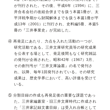
が刊行された。その後、平成6年（1994）に、三
井合名会社の改組合併までを扱う本篇1冊が、太
平洋戦争期から財閥解体までを扱う本篇1冊が平
成13年（2001）に刊行され、史料編5冊、本篇5
冊の『三井事業史』が完結した。
④ 再発足にあたり、力点を入れた活動の一つが、
研究活動である。三井文庫研究員等の研究成果
を公表する場として、発足後間もなく研究雑誌
の発刊が企画された。昭和42年（1967）3月、
その創刊号が『三井文庫論叢』の名で発刊さ
れ、以降、毎年1回発刊されている。その研究
成果は、歴史学界において、高い評価を受けて
いる。
⑤ 分類目録の作成も再発足後の重要な課題であっ
た。三井家編纂室・旧三井文庫時代に作成され
た「三井家記録文書目録」は受入れ台帳として