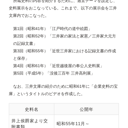
所蔵史料の内容を紹介するために、適宜テーマを設定し、
史料展示をおこなっている。これまで、以下の展示会を三井
文庫内でおこなった。
第1回（昭和41年）「江戸時代の道中絵図」
第2回（昭和52年）「三井家の家法と家憲／三井家大元方
の記録文書」
第3回（昭和55年）「近世三井家における記録文書の作成
と保存」
第4回（昭和61年）「近世越後屋の奉公人史料展」
第5回（平成5年）「没後三百年 三井高利展」
なお、三井文庫の紹介のために昭和61年に「企業史料の宝
庫」というタイトルのビデオを作成した。
史料名
公開年
井上侯爵家より交
昭和55年11月～
附書類