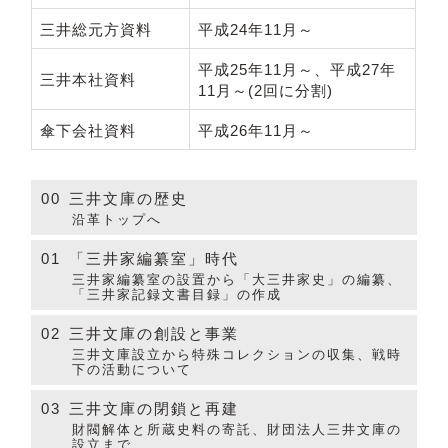
三井総元方資料
平成24年11月～
平成25年11月～、平成27年
三井本社資料
11月～(2回に分割)
傘下会社資料
平成26年11月～
00
三井文庫の歴史
沿革トップへ
01
「三井家編纂室」時代
三井家編纂室の設置から「大三井家史」の編纂、
「三井家記録文書目録」の作成
02
三井文庫の創設と事業
三井文庫設立から特殊コレクションの収集、戦時
下の活動について
03
三井文庫の閉鎖と再建
財閥解体と所蔵史料の寄託、財団法人三井文庫の
設立まで